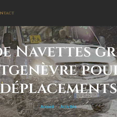
ntact
de Navettes gr
tgenèvre pour
déplacement
Accueil
Activités