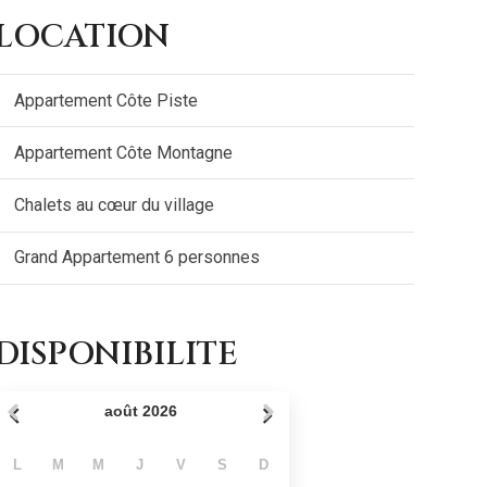
LOCATION
Appartement Côte Piste
Appartement Côte Montagne
Chalets au cœur du village
Grand Appartement 6 personnes
DISPONIBILITE
août
2026
L
M
M
J
V
S
D