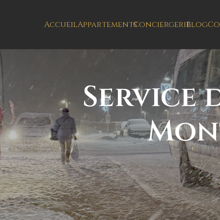
Accueil
Appartements
Conciergerie
Blog
Co
Service 
Mon