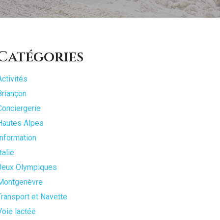
Catégories
Activités
Briançon
Conciergerie
Hautes Alpes
Information
talie
Jeux Olympiques
Montgenèvre
Transport et Navette
Voie lactée