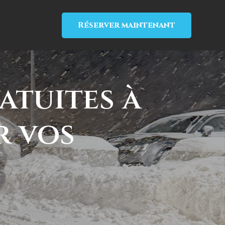
Réserver maintenant
atuites à
 vos
s