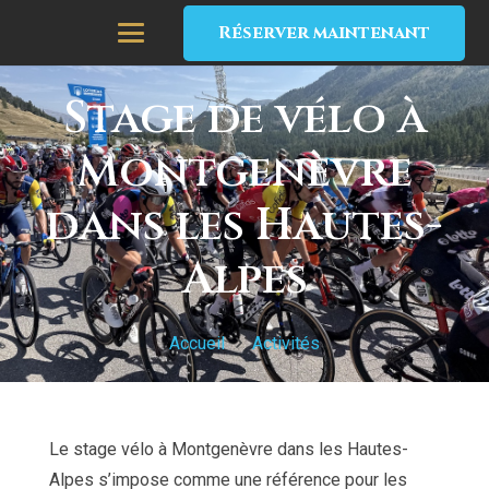
Réserver maintenant
Stage de vélo à
Montgenèvre
dans les Hautes-
Alpes
Accueil
Activités
Le stage vélo à Montgenèvre dans les Hautes-
Alpes s’impose comme une référence pour les