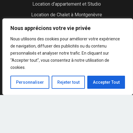
Location d’appartement et Studio
Location de Chalet à Montgenèvre
Location matériel de ski
Nous apprécions votre vie privée
Réservation cours de ski et guide
Nous utilisons des cookies pour améliorer votre expérience
de navigation, diffuser des publicités ou du contenu
Réservation de restaurant
personnalisés et analyser notre trafic. En cliquant sur
Héliski à Montgenèvre et Ski Hors-Piste en Hélicoptère
"Accepter tout", vous consentez à notre utilisation de
cookies.
Vol en parapente et baptême
Transfert Aéroport Montgenèvre
Personnaliser
Rejeter tout
Accepter Tout
Location
Appartement Côte Montagne
Appartement Côte Piste